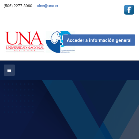
(506) 2277-3060
aice@una.cr
Acceder a información general
AICE