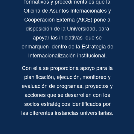
formativos y procedimentales que la
Oficina de Asuntos Internacionales y
Los ODS y el papel de las Universidades
Abordar los desafíos de los ODS requerirá de nuevos conocimientos, nuevas
Cooperación Externa (AICE) pone a
formas de hacer las cosas, tomar decisiones difíciles entre opciones
contrapuestas y, en algunos casos, a realizar profundas transformaciones.
disposición de la Universidad, para
apoyar las iniciativas que se
enmarquen dentro de la Estrategia de
Internacionalización institucional.
Con ella se proporciona apoyo para la
planificación, ejecución, monitoreo y
evaluación de programas, proyectos y
acciones que se desarrollen con los
socios estratégicos identificados por
ODS en la UNA
La Universidad Nacional (UNA) aspira a dirigir estratégicamente sus acciones
para ayudar al cumplimiento de los ODS. Lo anterior, mediante la docencia, la
las diferentes instancias universitarias.
investigación, la extensión, la producción y otras formas que establezca la
normativa institucional.