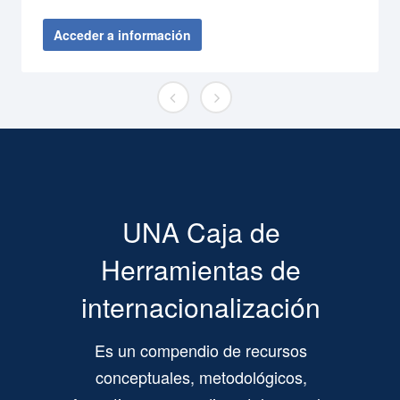
Acceder a información
¿De dónde surgen los ODS?
En setiembre del 2015, y en el marco de las Naciones Unidas, los líderes mundiales
adoptaron de manera unánime el documento “Transformando nuestro mundo: la
Agenda 2030 para el Desarrollo Sostenible”. El eje central de la Agenda son los 17
Objetivos de Desarrollo Sostenible (ODS), denominados también Objetivos
Globales, y sus 169 metas
UNA Caja de
Herramientas de
internacionalización
Es un compendio de recursos
conceptuales, metodológicos,