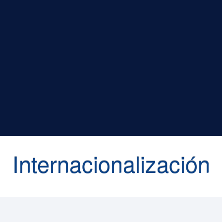
¿Qué es la Internacionalización?
La responsabilidad de compartir, distribuir e incrementar la producción académica,
científica, artística, cultural y los saberes generados en el quehacer sustantivo de
la UNA, más allá de sus límites geográficos, y se fundamenta en que esta debe
beneficiar a la humanidad por medio de la cooperación, la movilidad, la generación
de redes y la interacción con públicos de interés, allende los límites nacionales.
Esta estrategia se apoya en la diplomacia científica (académica) para favorecer el
aporte y el posicionamiento internacional de la Universidad como agente de
desarrollo.
Internacionalización