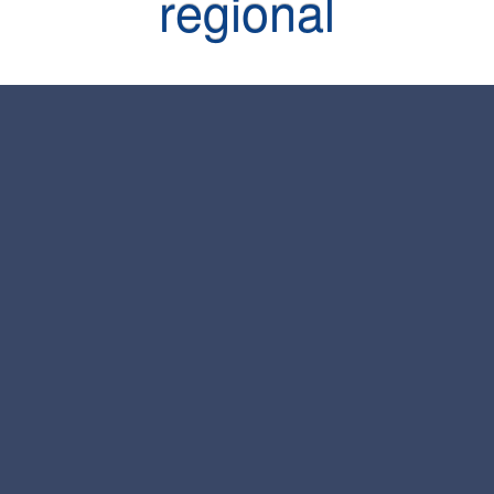
regional
Centro de Investigación y Extensión Artística
http://www.cidea.una.ac.cr
Campus Omar Dengo, ubicado en la ciudad de Heredia Costa Rica